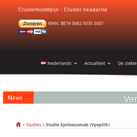
Clusterhoofdpijn - Cluster headache
IBAN: BE74 0682 5035 5007
Nederlands
Actualiteit
De ziekte
News
Ver
»
Studies
»
Studie Eptinezumab (Vyepti®)