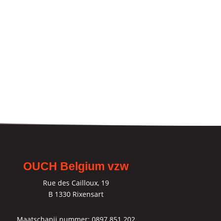
OUCH Belgium vzw
Rue des Cailloux, 19
B 1330 Rixensart
Maatschapij nummer: 0897.851.202