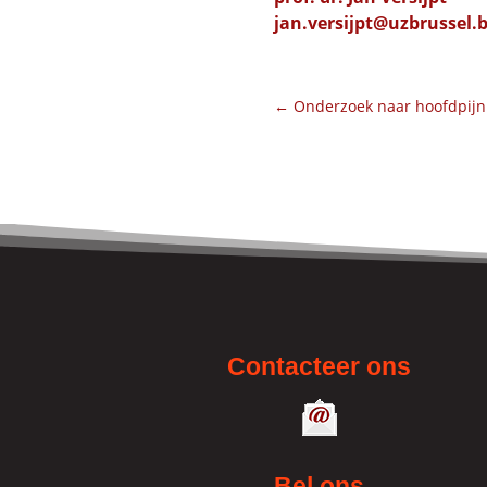
jan.versijpt@uzbrussel.
←
Onderzoek naar hoofdpijn
Contacteer ons
Bel ons