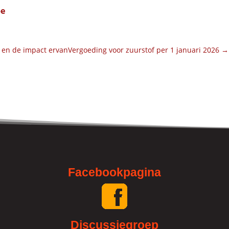
be
 en de impact ervan
Vergoeding voor zuurstof per 1 januari 2026
→
Facebookpagina
Discussiegroep