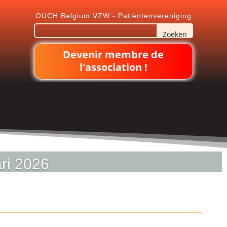
OUCH Belgium VZW - Patiëntenvereniging
Devenir membre de
l'association !
ari 2026