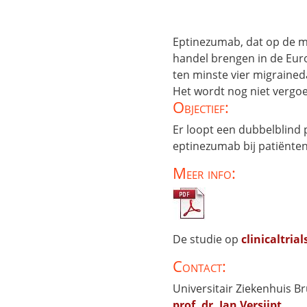
Eptinezumab, dat op de ma
handel brengen in de Eur
ten minste vier migraine
Het wordt nog niet vergoe
Objectief:
Er loopt een dubbelblind
eptinezumab bij patiënte
Meer info:
De studie op
clinicaltrial
Contact:
Universitair Ziekenhuis Bru
prof. dr. Jan Versijpt