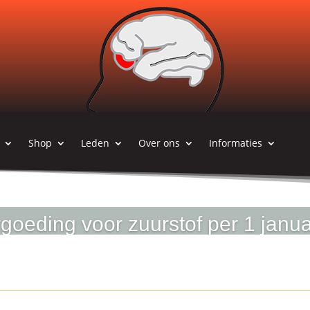
Shop
Leden
Over ons
Informaties
goeding voor zuurstof per 1 janu