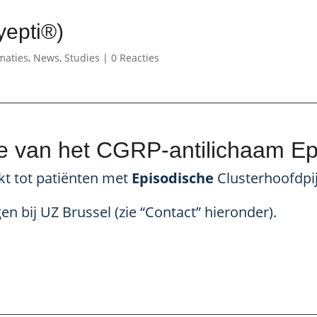
yepti®)
maties
,
News
,
Studies
|
0 Reacties
e van het CGRP-antilichaam E
kt tot patiënten met
Episodische
Clusterhoofdpij
 bij UZ Brussel (zie “Contact” hieronder).