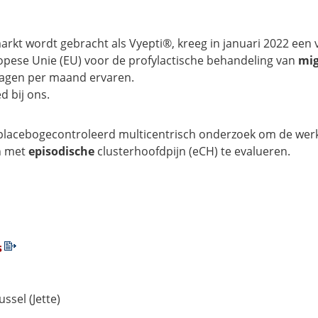
rkt wordt gebracht als Vyepti®, kreeg in januari 2022 een 
opese Unie (EU) voor de profylactische behandeling van
mig
dagen per maand ervaren.
d bij ons.
 placebogecontroleerd multicentrisch onderzoek om de we
n met
episodische
clusterhoofdpijn (eCH) te evalueren.
s
ssel (Jette)